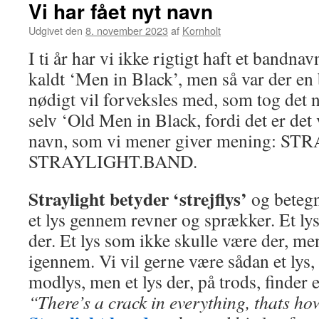
Vi har fået nyt navn
Udgivet den
8. november 2023
af
Kornholt
I ti år har vi ikke rigtigt haft et bandnav
kaldt ‘Men in Black’, men så var der en
nødigt vil forveksles med, som tog det n
selv ‘Old Men in Black, fordi det er det 
navn, som vi mener giver mening: ST
STRAYLIGHT.BAND.
Straylight betyder ‘strejflys’
og betegne
et lys gennem revner og sprækker. Et lys
der. Et lys som ikke skulle være der, me
igennem. Vi vil gerne være sådan et lys, 
modlys, men et lys der, på trods, finder
“There’s a crack in everything, thats how