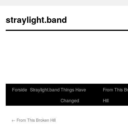
Hop
til
straylight.band
indhold
Forside
Straylight.band
Things Have
From This B
Changed
Hill
←
From This Broken Hill