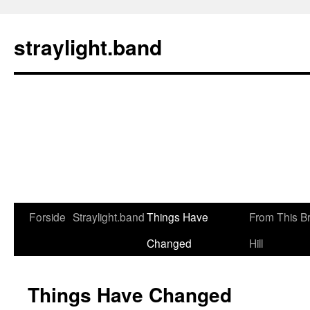
Hop
til
straylight.band
indhold
Forside
Straylight.band
Things Have
From This B
Changed
Hill
Things Have Changed