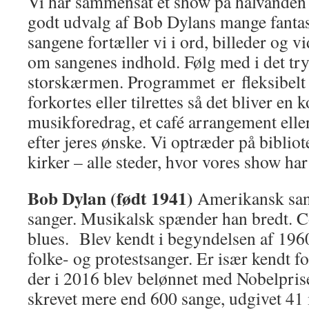
Vi har sammensat et show på halvanden t
godt udvalg af Bob Dylans mange fanta
sangene fortæller vi i ord, billeder og 
om sangenes indhold. Følg med i det try
storskærmen. Programmet er fleksibelt 
forkortes eller tilrettes så det bliver en 
musikforedrag, et café arrangement eller
efter jeres ønske. Vi optræder på biblio
kirker – alle steder, hvor vores show har
Bob Dylan (født 1941)
Amerikansk san
sanger. Musikalsk spænder han bredt. Co
blues. Blev kendt i begyndelsen af 196
folke- og protestsanger. Er især kendt for
der i 2016 blev belønnet med Nobelprisen
skrevet mere end 600 sange, udgivet 41