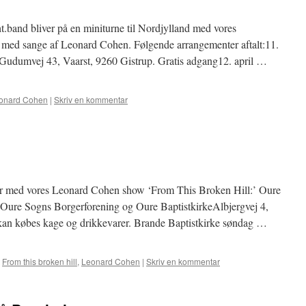
.band bliver på en miniturne til Nordjylland med vores
 med sange af Leonard Cohen. Følgende arrangementer aftalt:11.
ke.Gudumvej 43, Vaarst, 9260 Gistrup. Gratis adgang12. april …
onard Cohen
|
Skriv en kommentar
er med vores Leonard Cohen show ‘From This Broken Hill:’ Oure
00Oure Sogns Borgerforening og Oure BaptistkirkeAlbjergvej 4,
kan købes kage og drikkevarer. Brande Baptistkirke søndag …
From this broken hill
,
Leonard Cohen
|
Skriv en kommentar