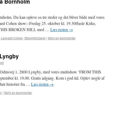
å Bornholm
ornholm. Du kan opleve os tre steder og det bliver både med vores
rd Cohen show:–Fredag 25. oktober kl. 19.30Hasle Kirke,
M THIS BROKEN HILL med …
Læs resten
→
Leonard Cohen
,
Straylight.band
|
Skriv en kommentar
 Lyngby
olt
e, Odinsvej 1, 2800 Lyngby, med vores multishow ‘FROM THIS
mber kl. 19.00. Gratis adgang. Kom i god tid. Oplev nogle af
hør historier fra …
Læs resten
→
en
|
Skriv en kommentar