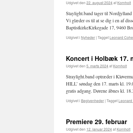
Udgivet den
22. august 2024
af
Kornholt
Staylight.band tager til Nordjyllan
Vi glæder os til at se dig i en af di
BaptistkirkeKirkegade 17, 9460 Br
Udgivet i
Nyheder
|
Tagget
Leonard Coh
Koncert i Holbæk 17. 
Udgivet den
5. marts 2024
af
Kornholt
Straylight.band optræder i Kløv
HILL’ søndag den 17. marts kl. 19
gratis adgang. Dørene åbnes kl. 18.3
Udgivet i
Begivenheder
|
Tagget
Leonard
Premiere 29. februar
Udgivet den
12. januar 2024
af
Kornholt