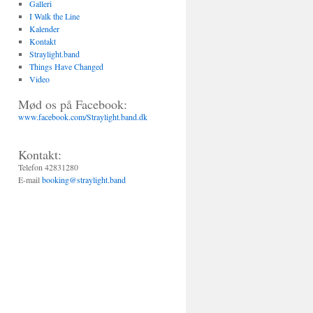
Galleri
I Walk the Line
Kalender
Kontakt
Straylight.band
Things Have Changed
Video
Mød os på Facebook:
www.facebook.com/Straylight.band.dk
Kontakt:
Telefon 42831280
E-mail
booking@straylight.band