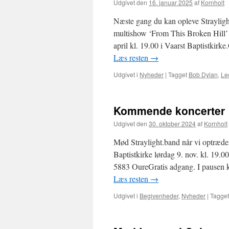
Udgivet den
16. januar 2025
af
Kornholt
Næste gang du kan opleve Straylight
multishow ‘From This Broken Hill’
april kl. 19.00 i Vaarst Baptistkir
Læs resten
→
Udgivet i
Nyheder
|
Tagget
Bob Dylan
,
Le
Kommende koncerter
Udgivet den
30. oktober 2024
af
Kornholt
Mød Straylight.band når vi optræd
Baptistkirke lørdag 9. nov. kl. 19.
5883 OureGratis adgang. I pausen 
Læs resten
→
Udgivet i
Begivenheder
,
Nyheder
|
Tagget