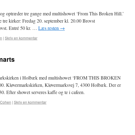
d og optræder tre gange med multishowet ‘From This Broken Hill.’
sse tre kirker: Fredag 20. september kl. 20.00 Brovst
ovst. Entré 50 kr. …
Læs resten
→
en
|
Skriv en kommentar
marts
ermarkskirken i Holbæk med multishowet ‘FROM THIS BROKEN
.00. Kløvermarkskirken, Kløvermarksvej 7, 4300 Holbæk. Der er
0. Efter showet serveres kaffe og te i cafeen.
 Cohen
|
Skriv en kommentar