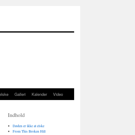
elske
Galleri
Kalender
Video
Indhold
Døden er ikke at elske
From This Broken Hill