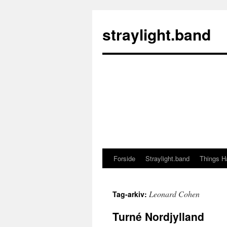
Hop
til
straylight.band
indhold
Forside
Straylight.band
Things H
Leonard Cohen
Tag-arkiv:
Turné Nordjylland