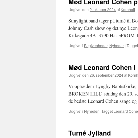
Mød Leonard Cohen p
Udgivet den
2. oktober 2024
af
Kornholt
Straylight.band tager på turné til B
Johnny Cash show og det nye Leona
Kirkegade 4A, 3790 HasleFRO
Udgivet i
Begivenheder
,
Nyheder
|
Tagget
Mød Leonard Cohen i
Udgivet den
26. september 2024
af
Kornh
Vi optræder i Lyngby Baptistkirk
BROKEN HILL’ søndag den 29. septe
de bedste Leonard Cohen sange og 
Udgivet i
Nyheder
|
Tagget
Leonard Coh
Turné Jylland