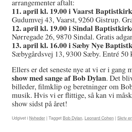
arrangementer aftalt:
11. april kl. 19.00 i Vaarst Baptistkirk
Gudumvej 43, Vaarst, 9260 Gistrup. Gra
12. april kl. 19.00 i Sindal Baptistkirk
Nørregade 26, 9870 Sindal. Gratis adga
13. april kl. 16.00 i Sæby Nye Baptistk
Sæbygårdsvej 13, 9300 Sæby. Entré 50 k
Ellers er det seneste nye at vi er i gang 
show med sange af Bob Dylan
. Det bl
billeder, filmklip og beretninger om Bo
musik. Hvis vi er flittige, så kan vi mås
show sidst på året!
Udgivet i
Nyheder
|
Tagget
Bob Dylan
,
Leonard Cohen
|
Skriv e