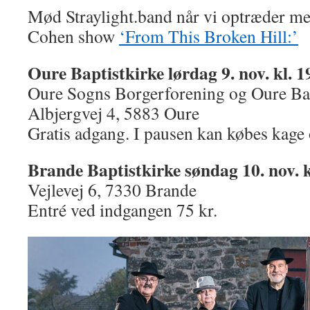
Mød Straylight.band når vi optræder m
Cohen show
‘From This Broken Hill:’
Oure Baptistkirke lørdag 9. nov. kl. 1
Oure Sogns Borgerforening og Oure Bap
Albjergvej 4, 5883 Oure
Gratis adgang. I pausen kan købes kage 
Brande Baptistkirke søndag 10. nov. k
Vejlevej 6, 7330 Brande
Entré ved indgangen 75 kr.