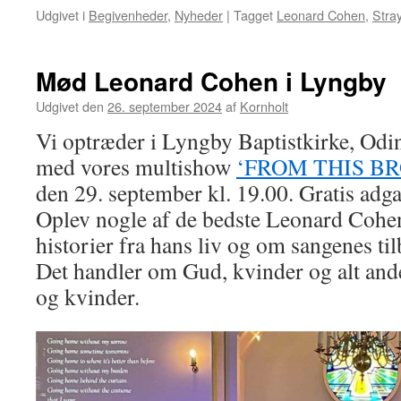
Udgivet i
Begivenheder
,
Nyheder
|
Tagget
Leonard Cohen
,
Stray
Mød Leonard Cohen i Lyngby
Udgivet den
26. september 2024
af
Kornholt
Vi optræder i Lyngby Baptistkirke, Odi
med vores multishow
‘FROM THIS BR
den 29. september kl. 19.00. Gratis adg
Oplev nogle af de bedste Leonard Cohe
historier fra hans liv og om sangenes til
Det handler om Gud, kvinder og alt an
og kvinder.