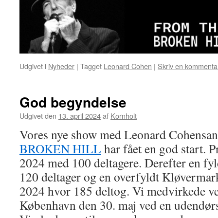
Udgivet i
Nyheder
|
Tagget
Leonard Cohen
|
Skriv en kommenta
God begyndelse
Udgivet den
13. april 2024
af
Kornholt
Vores nye show med Leonard Cohensa
BROKEN HILL
har fået en god start. 
2024 med 100 deltagere. Derefter en fy
120 deltager og en overfyldt Kløvermar
2024 hvor 185 deltog. Vi medvirkede ve
København den 30. maj ved en udendørs