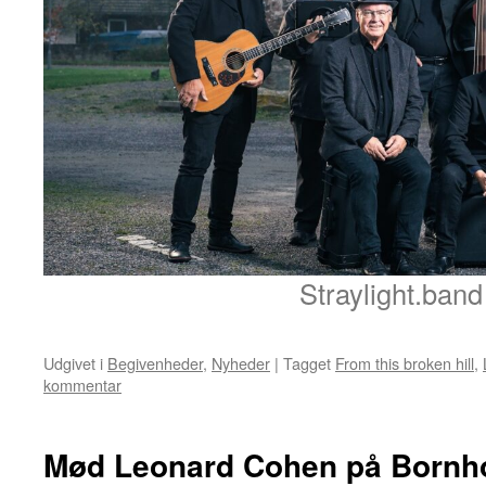
Straylight.band
Udgivet i
Begivenheder
,
Nyheder
|
Tagget
From this broken hill
,
kommentar
Mød Leonard Cohen på Bornh