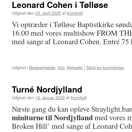
Leonard Cohen i Tølløse
Udgivet den
23. april 2025
af
Kornholt
Vi optræder i Tølløse Baptistkirke sønda
16.00 med vores multishow FROM T
med sange af Leonard Cohen. Entré 75 
Udgivet i
Begivenheder
,
Info
,
Nyheder
|
Skriv en kommentar
Turné Nordjylland
Udgivet den
16. januar 2025
af
Kornholt
Næste gang du kan opleve Straylight.ban
miniturne til Nordjylland
med vores m
Broken Hill’ med sange af Leonard Coh