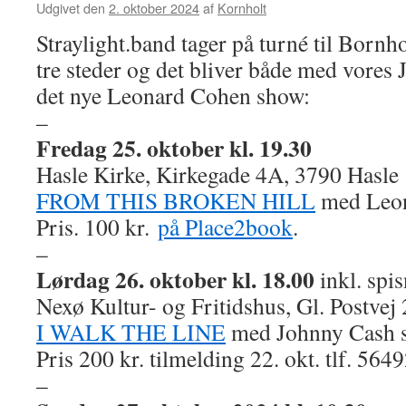
Udgivet den
2. oktober 2024
af
Kornholt
Straylight.band tager på turné til Born
tre steder og det bliver både med vore
det nye Leonard Cohen show:
–
Fredag 25. oktober kl. 19.30
Hasle Kirke, Kirkegade 4A, 3790 Hasle
FROM THIS BROKEN HILL
med Leon
Pris. 100 kr.
på Place2book
.
–
Lørdag 26. oktober kl. 18.00
inkl. spis
Nexø Kultur- og Fritidshus, Gl. Postvej
I WALK THE LINE
med Johnny Cash 
Pris 200 kr. tilmelding 22. okt. tlf. 56
–