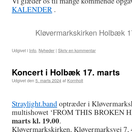
Vi glæder os til mange kommende opgav
KALENDER
.
Kløvermarkskirken Holbæk 1
Udgivet i
Info
,
Nyheder
|
Skriv en kommentar
Koncert i Holbæk 17. marts
Udgivet den
5. marts 2024
af
Kornholt
Straylight.band
optræder i Kløvermarks
multishowet ‘FROM THIS BROKEN H
marts kl. 19.00
.
Kløvermarkskirken, Kløvermarksvej 7,